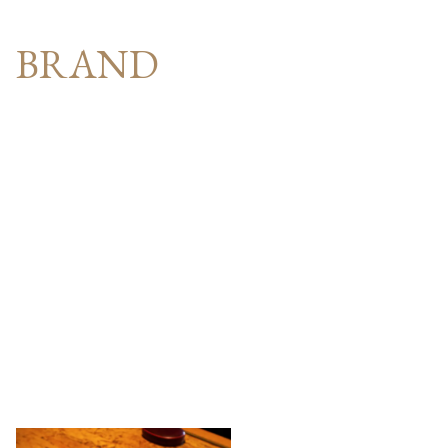
BRAND
京都御所の南に佇む
「はふう」
古都の空気がふうわりとただよう御所の南に
「はふう」はございます。
｢は｣は波、｢ふう｣は風…
快い波にゆれ風にふかれるようなゆったりとした気持ちでおいしい
を楽しんでもらいたい、
そんな気持ちをこめて「はふう」と名付けました。